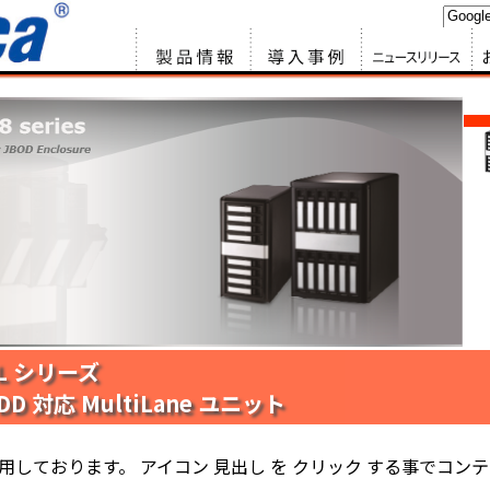
製品情報
サービス&ソ
ニュースリリ
お
リューション
ース
8ML シリーズ
HDD 対応 MultiLane ユニット
使用しております。 アイコン 見出し を クリック する事でコン