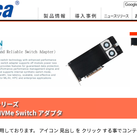
製品情報
サービス&ソ
ニュースリリ
お
リューション
ース
 シリーズ
6 NVMe Switch アダプタ
使用しております。 アイコン 見出し を クリック する事でコン