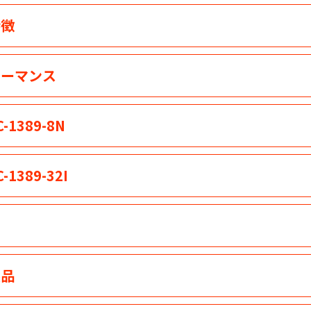
特徴
ーマンス
1389-8N
1389-32I
製品