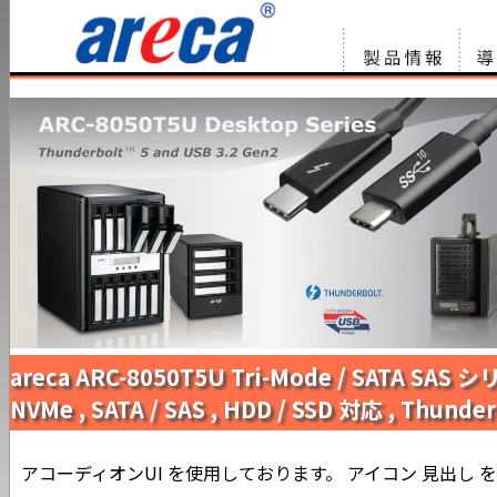
製品情報
サー
リュ
areca ARC-8050T5U Tri-Mode / SATA SAS 
NVMe , SATA / SAS , HDD / SSD 対応 , Thun
アコーディオンUI を使用しております。 アイコン 見出し 